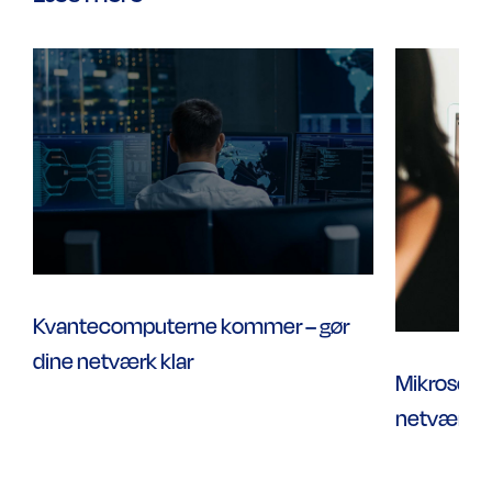
Kvantecomputerne kommer – gør
dine netværk klar
Mikrosegm
netværks
segmente