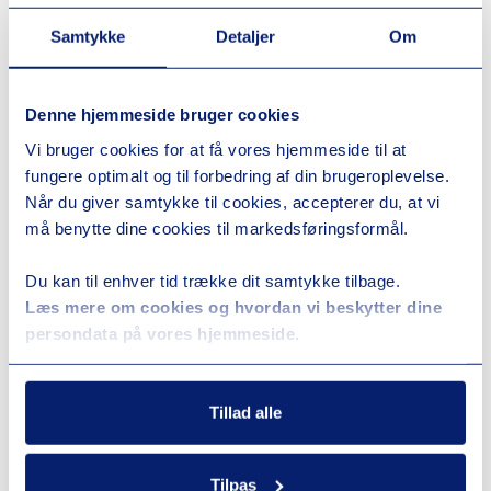
Samtykke
Detaljer
Om
Kryptering på højt niveau – fx AES-256
Denne hjemmeside bruger cookies
Vi bruger cookies for at få vores hjemmeside til at
Pålidelige sikkerhedsprotokoller
fungere optimalt og til forbedring af din brugeroplevelse.
Når du giver samtykke til cookies, accepterer du, at vi
Minimal påvirkning af internethastighed
må benytte dine cookies til markedsføringsformål.
Nem opsætning og brugervenlige apps
Du kan til enhver tid trække dit samtykke tilbage.
Læs mere om cookies og hvordan vi beskytter dine
persondata på vores hjemmeside.
Pris og leverandørens omdømme er også vigtige
faktorer. Vælg en udbyder med:
Tillad alle
Tilpas