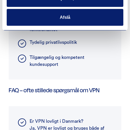
En gennemsigtig prismodel
Afslå
God balance mellem pris og
funktionalitet
Tydelig privatlivspolitik
Tilgængelig og kompetent
kundesupport
FAQ – ofte stillede spørgsmål om VPN
Er VPN lovligt i Danmark?
Ja, VPN er lovligt og bruges både af