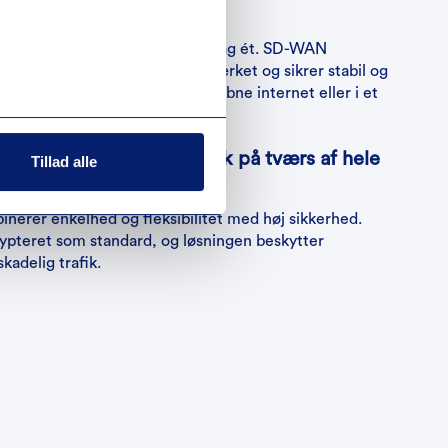
loud-klar fra dag ét
løsning, der er cloud-klar fra dag ét. SD-WAN
s cloudtjenester direkte i netværket og sikrer stabil og
g – uanset om de ligger på det åbne internet eller i et
jø.
s data med krypteret trafik på tværs af hele
Tillad alle
erer enkelhed og fleksibilitet med høj sikkerhed.
rypteret som standard, og løsningen beskytter
kadelig trafik.