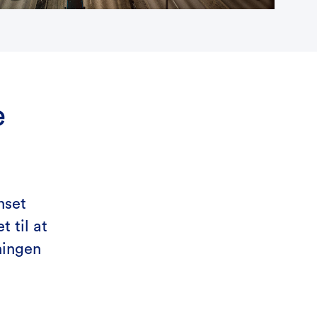
e
nset
t til at
ningen