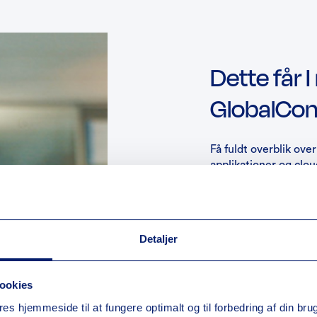
Dette får
GlobalCo
Få fuldt overblik over
applikationer og clou
kontrol og gør optime
med et traditionelt 
Detaljer
Hurtig udru
Sammenlignet 
lokationer oft
ookies
etablere forb
res hjemmeside til at fungere optimalt og til forbedring af din br