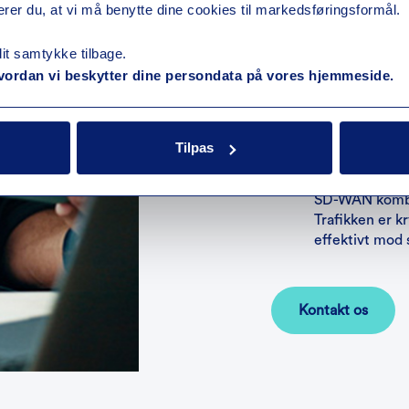
rer du, at vi må benytte dine cookies til markedsføringsformål.
SD-WAN er c
Få en netværks
dit samtykke tilbage.
integrerer jere
ordan vi beskytter dine persondata på vores hjemmeside.
effektiv adgan
privat cloudmil
Beskyt jere
Tilpas
netværket
SD-WAN kombin
Trafikken er k
effektivt mod s
Kontakt os