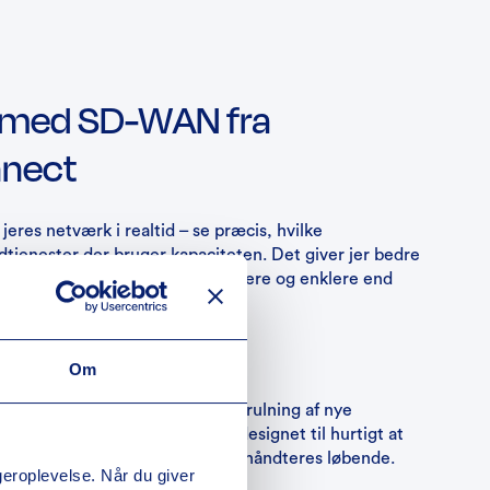
 I med SD-WAN fra
nnect
 jeres netværk i realtid – se præcis, hvilke
dtjenester der bruger kapaciteten. Det giver jer bedre
ring og fejlsøgning langt hurtigere og enklere end
WAN.
Om
lning af jeres netværk
med traditionelt WAN, hvor udrulning af nye
e er tidskrævende, er SD-WAN designet til hurtigt at
indelsen – mens kompleksiteten håndteres løbende.
ugeroplevelse. Når du giver