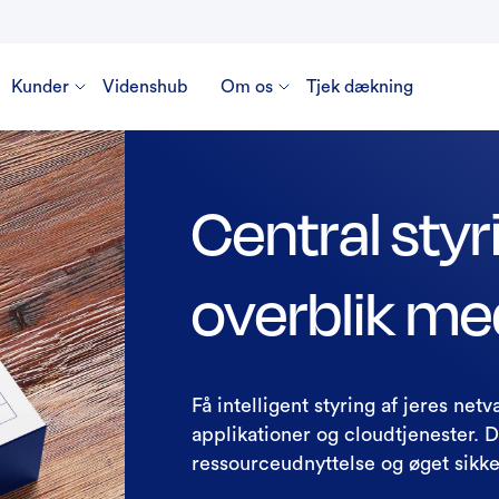
Kunder
Videnshub
Om os
Tjek dækning
Central styr
overblik m
Få intelligent styring af jeres net
applikationer og cloudtjenester. 
ressourceudnyttelse og øget sikk