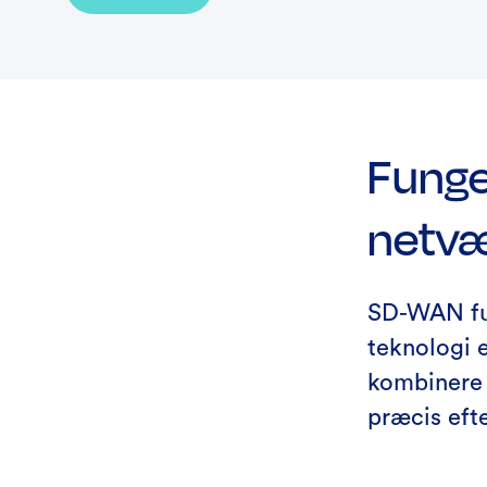
Funge
netv
SD-WAN fun
teknologi e
kombinere 
præcis efte