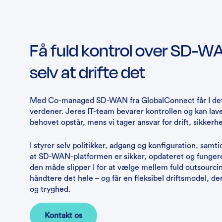
Få fuld kontrol over SD-W
selv at drifte det
Med Co-managed SD-WAN fra GlobalConnect får I det
verdener. Jeres IT-team bevarer kontrollen og kan lav
behovet opstår, mens vi tager ansvar for drift, sikker
I styrer selv politikker, adgang og konfiguration, samtid
at SD-WAN-platformen er sikker, opdateret og fungerer
den måde slipper I for at vælge mellem fuld outsourcing
håndtere det hele – og får en fleksibel driftsmodel, de
og tryghed.
Kontakt os