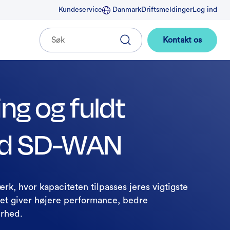
Kundeservice
Danmark
Driftsmeldinger
Log ind
Kontakt os
ing og fuldt
ed SD-WAN
værk, hvor kapaciteten tilpasses jeres vigtigste
Det giver højere performance, bedre
erhed.