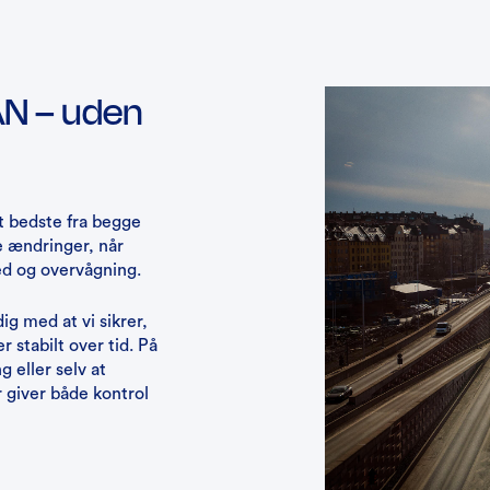
AN – uden
 bedste fra begge
e ændringer, når
hed og overvågning.
ig med at vi sikrer,
 stabilt over tid. På
 eller selv at
r giver både kontrol