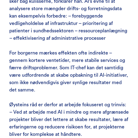
sker bag kulisserne, forklarer han. AI’s evne til at
analysere store mængder drifts- og forretningsdata
kan eksempelvis forbedre: – forebyggende
vedligeholdelse af infrastruktur – prioritering af
patienter i sundhedssektoren – ressourceplanlægning
– effektivisering af administrative processer
For borgerne mærkes effekten ofte indirekte –
gennem kortere ventetider, mere stabile services og
færre driftsproblemer. Som IT-chef kan det samtidig
være udfordrende at skabe opbakning til AI-initiativer,
som ikke nødvendigvis giver synlige resultater med
det samme.
Øysteins råd er derfor at arbejde fokuseret og trinvis:
– Ved at arbejde med AI i mindre og mere afgrænsede
projekter bliver det lettere at skabe resultater, lære af
erfaringerne og reducere risikoen for, at projekterne
bliver for komplekse at håndtere.