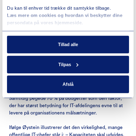
halvdelen er klar
Du kan til enhver tid trække dit samtykke tilbage.
Læs mere om cookies og hvordan vi beskytter dine
persondata på vores hjemmeside.
For at lykkes med AI kræves der mere end sikker
datahåndtering og gode intentioner. Det kræver også
en digital infrastruktur med kapacitet til at håndtere
Tillad alle
voksende datamængder og stigende krav til
performance og sikkerhed. Her er mange
organisationer stadig ikke fuldt rustet.
Tilpas
I en undersøgelse blandt IT-chefer i den offentlige
sektor svarede kun 45 %, at deres organisation var
Afslå
godt eller meget godt rustet til AI-udviklingen.
Samtidig pegede 70 % på budgetter som den faktor,
der har størst betydning for IT-afdelingens evne til at
levere på organisationens målsætninger.
Ifølge Øystein illustrerer det den virkelighed, mange
offentlige IT-chefer står i: – Kapaciteten skal udvides,