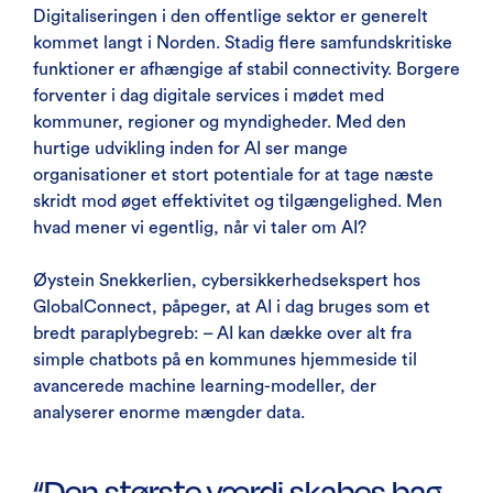
Digitaliseringen i den offentlige sektor er generelt
kommet langt i Norden. Stadig flere samfundskritiske
funktioner er afhængige af stabil connectivity. Borgere
forventer i dag digitale services i mødet med
kommuner, regioner og myndigheder. Med den
hurtige udvikling inden for AI ser mange
organisationer et stort potentiale for at tage næste
skridt mod øget effektivitet og tilgængelighed. Men
hvad mener vi egentlig, når vi taler om AI?
Øystein Snekkerlien, cybersikkerhedsekspert hos
GlobalConnect, påpeger, at AI i dag bruges som et
bredt paraplybegreb: – AI kan dække over alt fra
simple chatbots på en kommunes hjemmeside til
avancerede machine learning-modeller, der
analyserer enorme mængder data.
“Den største værdi skabes bag