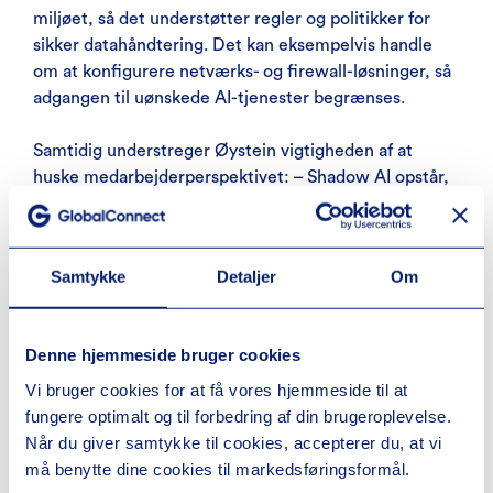
miljøet, så det understøtter regler og politikker for
sikker datahåndtering. Det kan eksempelvis handle
om at konfigurere netværks- og firewall-løsninger, så
adgangen til uønskede AI-tjenester begrænses.
Samtidig understreger Øystein vigtigheden af at
huske medarbejderperspektivet: – Shadow AI opstår,
når medarbejdere finder alternative måder at få
adgang til tjenester, der ikke er godkendt. Hvis
dokumenter og følsomme oplysninger uploades til
Samtykke
Detaljer
Om
eksterne AI-værktøjer, mister organisationen
kontrollen over, hvor data ender. Derfor bør man
aldrig blokere en tjeneste uden samtidig at tilbyde et
Denne hjemmeside bruger cookies
sikkert alternativ.
Vi bruger cookies for at få vores hjemmeside til at
fungere optimalt og til forbedring af din brugeroplevelse.
AI kræver robust IT-
Når du giver samtykke til cookies, accepterer du, at vi
infrastruktur – færre end
må benytte dine cookies til markedsføringsformål.