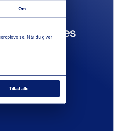
Om
 mere om vores
ugeroplevelse. Når du giver
ninger?
er vi dig
Tillad alle