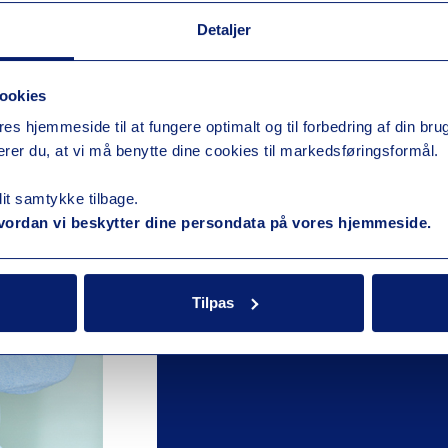
Detaljer
Vil du vide
ookies
res hjemmeside til at fungere optimalt og til forbedring af din br
telefoniløs
rer du, at vi må benytte dine cookies til markedsføringsformål.
dit samtykke tilbage.
Udfyld formularen, så kontakt
ordan vi beskytter dine persondata på vores hjemmeside.
Udfyld formularen
Tilpas