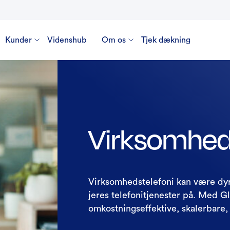
Kunder
Videnshub
Om os
Tjek dækning
Virksomhed
Virksomhedstelefoni kan være dyrt
jeres telefonitjenester på. Med Gl
omkostningseffektive, skalerbare, 