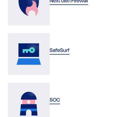
Next Gen Firewall
SafeSurf
SOC